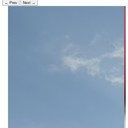
←
Prev
Next
→