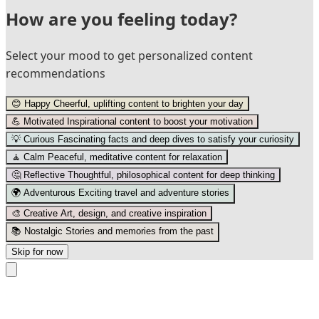
How are you feeling today?
Select your mood to get personalized content
recommendations
😊
Happy
Cheerful, uplifting content to brighten your day
💪
Motivated
Inspirational content to boost your motivation
💡
Curious
Fascinating facts and deep dives to satisfy your curiosity
🧘
Calm
Peaceful, meditative content for relaxation
🤔
Reflective
Thoughtful, philosophical content for deep thinking
🌍
Adventurous
Exciting travel and adventure stories
🎨
Creative
Art, design, and creative inspiration
📚
Nostalgic
Stories and memories from the past
Skip for now