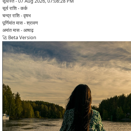
सूर्यास्त
- 07 Aug 2026, 07:08:28 PM
सूर्य राशि
- कर्क
चन्द्र राशि
- वृषभ
पूर्णिमांत मास
- श्रावण
अमांत मास
- आषाढ़
🚀 Beta Version